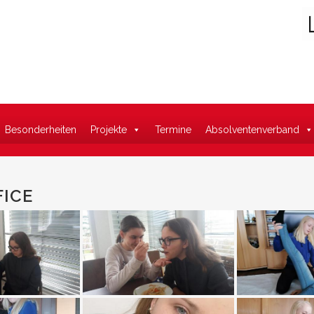
Suche
Besonderheiten
Projekte
Termine
Absolventenverband
FICE