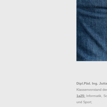
Dipl.Päd. Ing. Jutt
Klassenvorstand de
1a25:
Informatik,
So
und Sport;