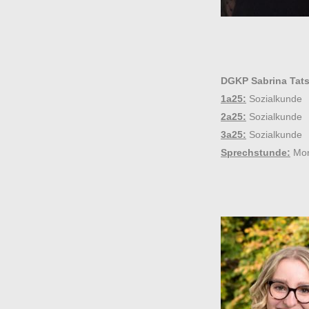
DGKP Sabrina Tats
1a25:
Sozialkunde
2a25:
Sozialkunde
3a25:
Sozialkunde
Sprechstunde:
Mon