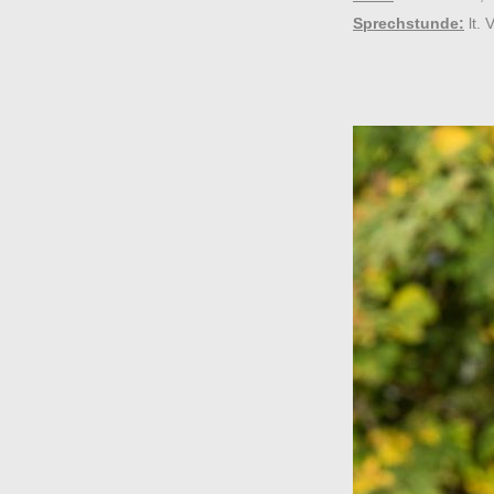
Sprechstunde:
lt. 