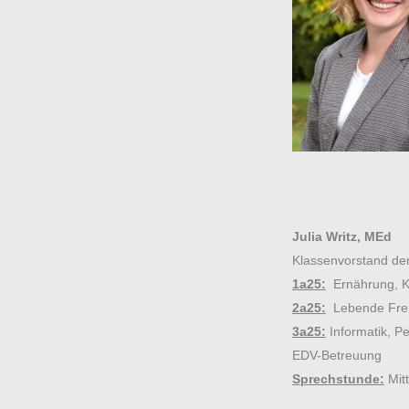
Julia Writz, MEd
Klassenvorstand de
1a25:
Ernährung, K
2a25:
Lebende Frem
3a25:
Informatik, P
EDV-Betreuung
Sprechstunde:
Mitt