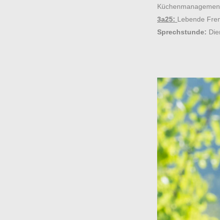
Küchenmanagement 
3a25:
Lebende Frem
Sprechstunde:
Dien