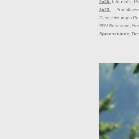
2a25:
Informatik,
Pr
3a23:
Produktvere
Dienstleistungen Pr
EDV-Betreuung, H
Sprechstunde:
Don