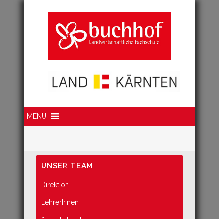
Suche
MENU
UNSER TEAM
Direktion
LehrerInnen