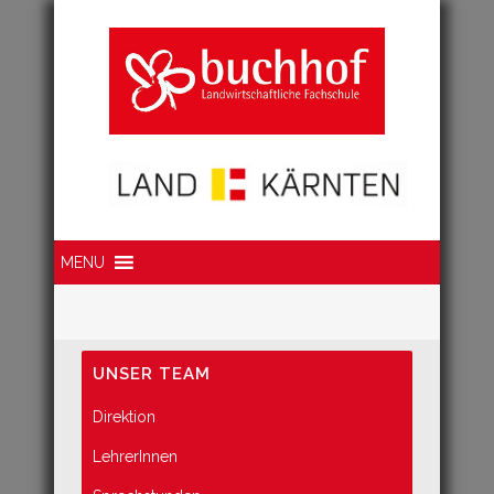
Suche
MENU
UNSER TEAM
Direktion
LehrerInnen