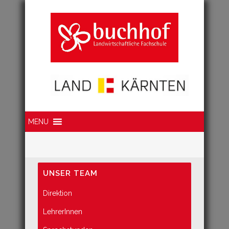
Suche
MENU
UNSER TEAM
Direktion
LehrerInnen