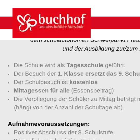
Die
LFS Buchhof
ist ein
für Mädchen und 
der Fachrichtung Betriebs- 
dem schulautonomen Schwerpunkt Freize
und der Ausbildung zur/zum 
Die Schule wird als
Tagesschule
geführt.
Der Besuch der
1. Klasse ersetzt das 9. Schu
Der Schulbesuch ist
kostenlos
Mittagessen für alle
(Essensbeitrag)
Die Verpflegung der Schüler zu Mittag beträgt 
(hängt von der Anzahl der Schultage ab).
Aufnahmevoraussetzungen:
Positiver Abschluss der 8. Schulstufe