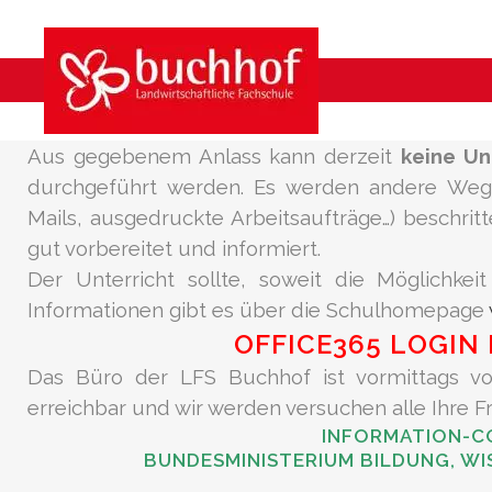
VORABINFORMATION ZUR 
INFORMATIONEN FÜR DIE ERZ
SCHÜLER
Aus gegebenem Anlass kann derzeit
keine Un
durchgeführt werden. Es werden andere Wege 
Mails, ausgedruckte Arbeitsaufträge…) beschrit
gut vorbereitet und informiert.
Der Unterricht sollte, soweit die Möglichkei
Informationen gibt es über die Schulhomepage
OFFICE365 LOGIN
Das Büro der LFS Buchhof ist vormittags von
erreichbar und wir werden versuchen alle Ihre 
INFORMATION-C
BUNDESMINISTERIUM BILDUNG, W