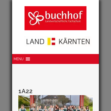
MENU
1A22