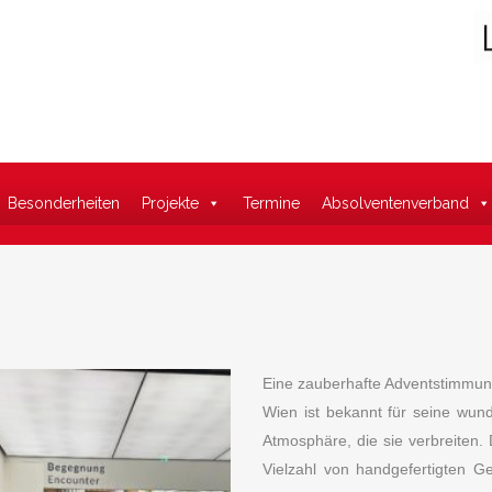
Suche
Besonderheiten
Projekte
Termine
Absolventenverband
Eine zauberhafte Adventstimmung
Wien ist bekannt für seine wun
Atmosphäre, die sie verbreiten.
Vielzahl von handgefertigten G