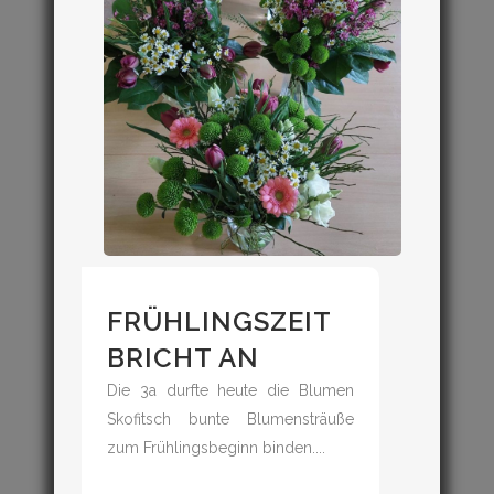
FRÜHLINGSZEIT
BRICHT AN
Die 3a durfte heute die Blumen
Skofitsch bunte Blumensträuße
zum Frühlingsbeginn binden....