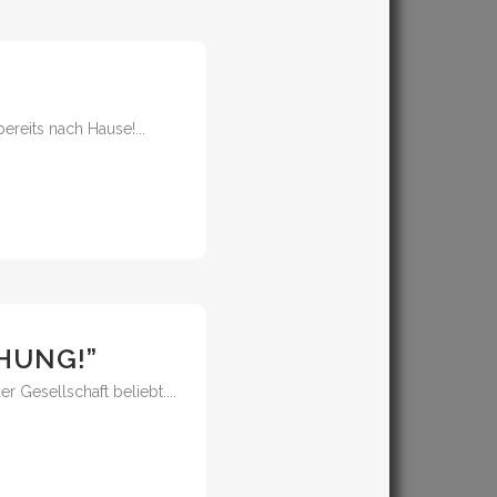
reits nach Hause!...
HUNG!”
r Gesellschaft beliebt....