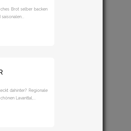
liches Brot selber backen
saisonalen...
R
eckt dahinter? Regionale
hönen Lavanttal,...