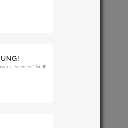
HUNG!
ass ein schönes “Randl”