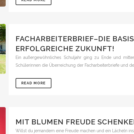
FACHARBEITERBRIEF–DIE BASIS
ERFOLGREICHE ZUKUNFT!
Ein außergewöhnliches Schuljahr ging zu Ende und mitte
Schülerinnen die Überreichung der Facharbeiterbriefe und der 
READ MORE
MIT BLUMEN FREUDE SCHENK
Willst du jemandem eine Freude machen und ein Lächeln ins 