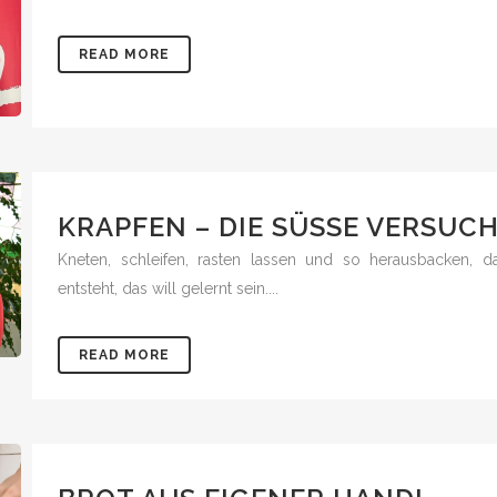
READ MORE
KRAPFEN – DIE SÜSSE VERSUC
Kneten, schleifen, rasten lassen und so herausbacken, d
entsteht, das will gelernt sein....
READ MORE